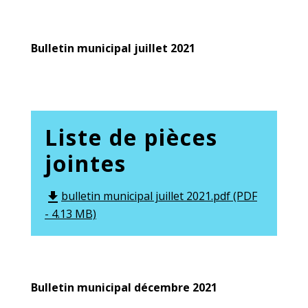
Bulletin municipal juillet 2021
Liste de pièces
jointes
bulletin municipal juillet 2021.pdf (PDF
file_download
- 4.13 MB)
Bulletin municipal décembre 2021