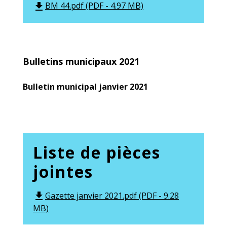
BM 44.pdf (PDF - 4.97 MB)
file_download
Bulletins municipaux 2021
Bulletin municipal janvier 2021
Liste de pièces
jointes
Gazette janvier 2021.pdf (PDF - 9.28
file_download
MB)