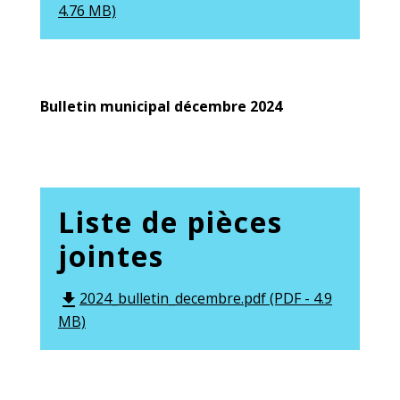
4.76 MB)
Bulletin municipal décembre 2024
Liste de pièces
jointes
2024_bulletin_decembre.pdf (PDF - 4.9
file_download
MB)