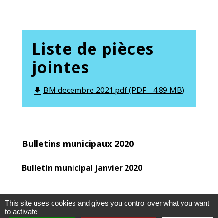
Liste de pièces
jointes
BM decembre 2021.pdf (PDF - 4.89 MB)
file_download
Bulletins municipaux 2020
Bulletin municipal janvier 2020
This site uses cookies and gives you control over what you want
to activate