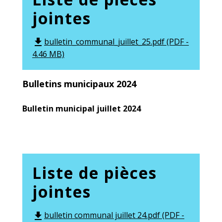
jointes
bulletin_communal_juillet_25.pdf (PDF -
file_download
4.46 MB)
Bulletins municipaux 2024
Bulletin municipal juillet 2024
Liste de pièces
jointes
bulletin communal juillet 24.pdf (PDF -
file_download