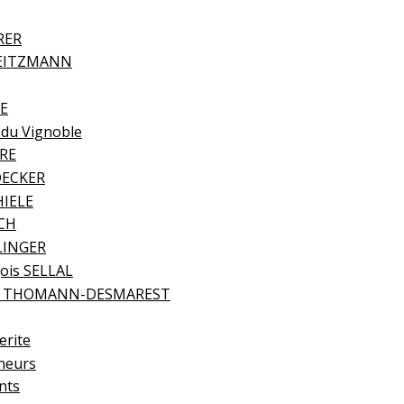
RER
HEITZMANN
VE
 du Vignoble
ERE
DECKER
HIELE
ECH
LINGER
çois SELLAL
dré THOMANN-DESMAREST
erite
gneurs
nts