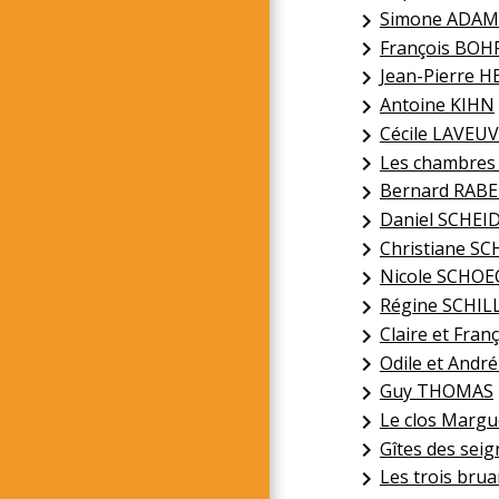
Simone ADAM
keyboard_arrow_right
François BOH
keyboard_arrow_right
Jean-Pierre 
keyboard_arrow_right
Antoine KIHN
keyboard_arrow_right
Cécile LAVEU
keyboard_arrow_right
Les chambres
keyboard_arrow_right
Bernard RAB
keyboard_arrow_right
Daniel SCHEI
keyboard_arrow_right
Christiane SC
keyboard_arrow_right
Nicole SCHO
keyboard_arrow_right
Régine SCHIL
keyboard_arrow_right
Claire et Fran
keyboard_arrow_right
Odile et An
keyboard_arrow_right
Guy THOMAS
keyboard_arrow_right
Le clos Margu
keyboard_arrow_right
Gîtes des sei
keyboard_arrow_right
Les trois brua
keyboard_arrow_right