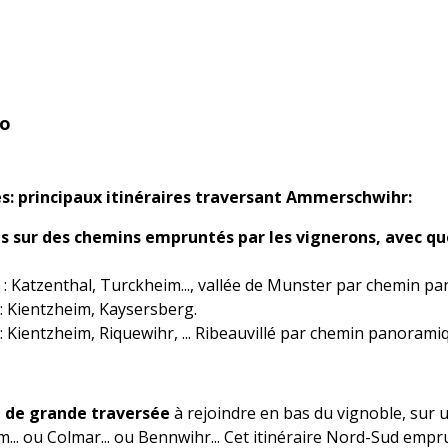
lo
es: principaux itinéraires traversant Ammerschwihr:
es sur des chemins empruntés par les vignerons, avec q
n : Katzenthal, Turckheim..., vallée de Munster par chemin p
n: Kientzheim, Kaysersberg.
n: Kientzheim, Riquewihr, ... Ribeauvillé par chemin panorami
e de grande traversée
à rejoindre en bas du vignoble, sur un
... ou Colmar... ou Bennwihr... Cet itinéraire Nord-Sud emp