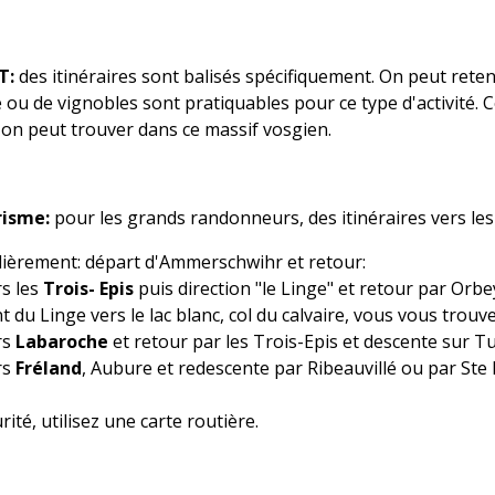
T:
des itinéraires sont balisés spécifiquement. On peut ret
u de vignobles sont pratiquables pour ce type d'activité. C
'on peut trouver dans ce massif vosgien.
risme:
pour les grands randonneurs, des itinéraires vers les
lièrement: départ d'Ammerschwihr et retour:
rs les
Trois- Epis
puis direction "le Linge" et retour par Orb
 du Linge vers le lac blanc, col du calvaire, vous vous trouve
rs
Labaroche
et retour par les Trois-Epis et descente sur T
rs
Fréland
, Aubure et redescente par Ribeauvillé ou par Ste
ité, utilisez une carte routière.