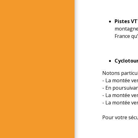
Pistes VT
montagne o
France qu
Cyclotou
Notons particu
- La montée ve
- En poursuivant
- La montée ve
- La montée ve
Pour votre sécur