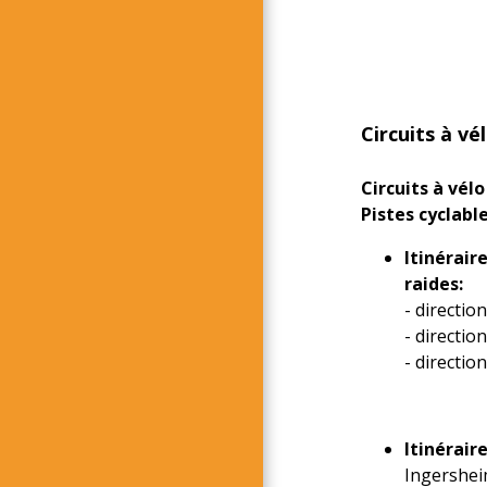
Circuits à vé
Circuits à vélo
Pistes cyclabl
Itinérair
raides:
- directio
- directio
- directio
Itinérair
Ingersheim