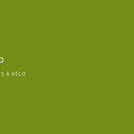
o
TS À VÉLO