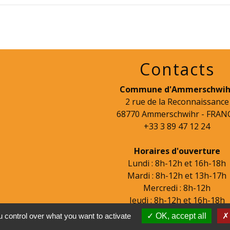
Contacts
Commune d'Ammerschwih
2 rue de la Reconnaissance
68770 Ammerschwihr - FRAN
+33 3 89 47 12 24
Horaires d'ouverture
Lundi : 8h-12h et 16h-18h
Mardi : 8h-12h et 13h-17h
Mercredi : 8h-12h
Jeudi : 8h-12h et 16h-18h
Vendredi : 8h-12h
 control over what you want to activate
OK, accept all