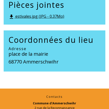
Pièces jointes
estivales.jpg (JPG - 0.37Mo)
file_download
Coordonnées du lieu
Adresse
place de la mairie
68770 Ammerschwihr
Contacts
Commune d'Ammerschwihr
2 rue de la Reconnaissance