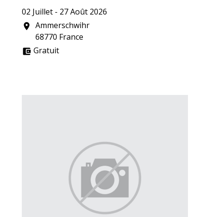
02 Juillet - 27 Août 2026
Ammerschwihr
location_on
68770 France
Gratuit
account_balance_wallet