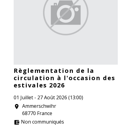
Règlementation de la
circulation à l'occasion des
estivales 2026
01 Juillet - 27 Août 2026 (13:00)
Ammerschwihr
location_on
68770 France
Non communiqués
account_balance_wallet