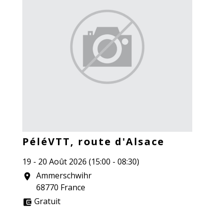
PéléVTT, route d'Alsace
19 - 20 Août 2026 (15:00 - 08:30)
Ammerschwihr
location_on
68770 France
Gratuit
account_balance_wallet