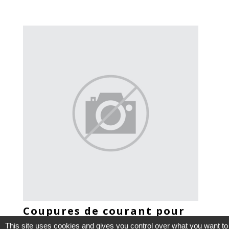
Coupures de courant pour
travaux
This site uses cookies and gives you control over what you want to