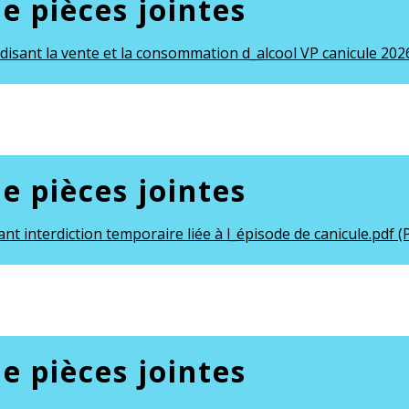
de pièces jointes
rdisant la vente et la consommation d_alcool VP canicule 2026
de pièces jointes
ant interdiction temporaire liée à l_épisode de canicule.pdf (
de pièces jointes