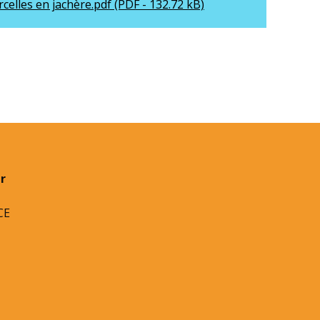
rcelles en jachère.pdf (PDF - 132.72 kB)
r
CE