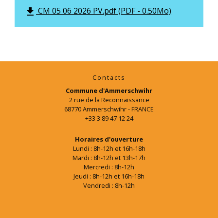
CM 05 06 2026 PV.pdf (PDF - 0.50Mo)
file_download
Contacts
Commune d'Ammerschwihr
2 rue de la Reconnaissance
68770 Ammerschwihr - FRANCE
+33 3 89 47 12 24
Horaires d'ouverture
Lundi : 8h-12h et 16h-18h
Mardi : 8h-12h et 13h-17h
Mercredi : 8h-12h
Jeudi : 8h-12h et 16h-18h
Vendredi : 8h-12h